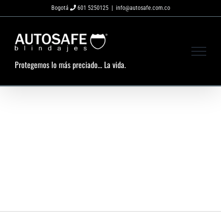
Saltar
Bogotá
601 5250125
|
info@autosafe.com.co
al
contenido
Protegemos lo más preciado... La vida.