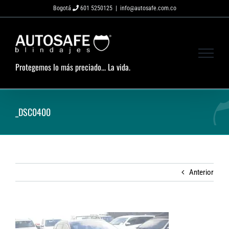
Saltar
Bogotá
601 5250125
|
info@autosafe.com.co
al
contenido
Protegemos lo más preciado... La vida.
_DSC0400
Anterior