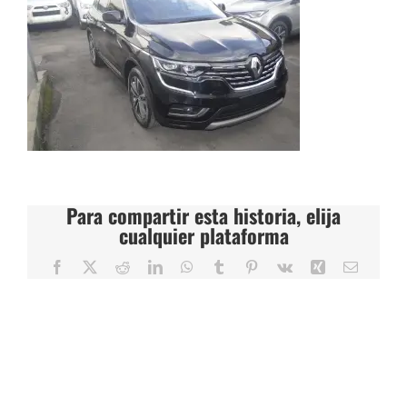
Para compartir esta historia, elija
cualquier plataforma
Facebook
X
Reddit
LinkedIn
WhatsApp
Tumblr
Pinterest
Vk
Xing
Correo
electrón