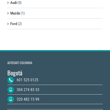
Audi
(0)
Mazda
(1)
Ford
(2)
AUTOSAFE COLOMBIA
Bogotá
601 525 0125
304 274 83 53
320 482 15 99